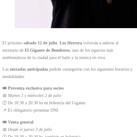
El próximo
sábado 12 de julio
,
Los Herrera
volverán a subirse al
escenario de
El Gigante de Bomberos
, uno de los espacios más
emblemáticos de la ciudad para el baile y la música en vivo.
Las
entradas anticipadas
podrán conseguirse con los siguientes horarios y
modalidades:
🎟️
Preventa exclusiva para socios
:
📅
Martes 1 y miércoles 2 de julio
🕕 De 18:30 a 20:30 hs en boletería del Gigante.
📌 Es obligatorio presentar DNI.
🎟️
Venta general
:
📅
Desde el jueves 3 de julio
🕕 De 18:30 a 20:30 hs, también en boletería.